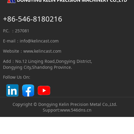
+86-546-8180216
P.C. ：257081
E-mail：
info@kelincast.com
Website：www.kelincast.com
Add：No.12 Linqing Road,Dongying District,
Dongying City,Shandong Province.
Follow Us On:
Copyright © Dongying Kelin Precision Metal Co.,Ltd.
S
upport:
www.546dns.cn