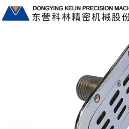
月度归档12 月 2019
China Lost-wax Investment Castings Manufacturers